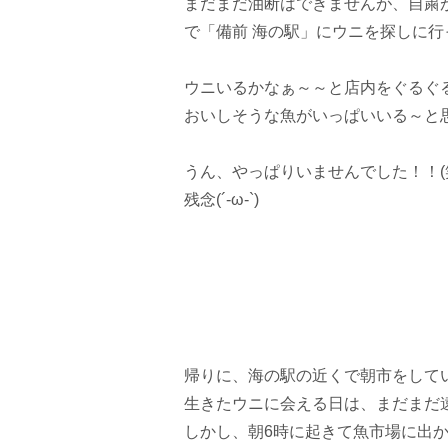
まだまだ油断はできませんが、自粛
で「備前 海の駅」にウニを探しに行
ウニいるかなぁ～～と店内をぐるぐる
おいしそうな魚がいっぱいいる～と思
うん、やっぱりいませんでした！！(
残念(´-ω-`)
帰りに、海の駅の近くで朝市をしてい
生きたウニに会える日は、まだまだ遠い
しかし、朝6時に起きて魚市場に出か