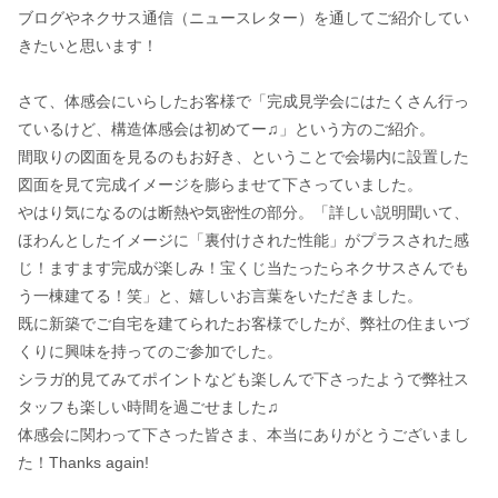
ブログやネクサス通信（ニュースレター）を通してご紹介してい
きたいと思います！
さて、体感会にいらしたお客様で「完成見学会にはたくさん行っ
ているけど、構造体感会は初めてー♫」という方のご紹介。
間取りの図面を見るのもお好き、ということで会場内に設置した
図面を見て完成イメージを膨らませて下さっていました。
やはり気になるのは断熱や気密性の部分。「詳しい説明聞いて、
ほわんとしたイメージに「裏付けされた性能」がプラスされた感
じ！ますます完成が楽しみ！宝くじ当たったらネクサスさんでも
う一棟建てる！笑」と、嬉しいお言葉をいただきました。
既に新築でご自宅を建てられたお客様でしたが、弊社の住まいづ
くりに興味を持ってのご参加でした。
シラガ的見てみてポイントなども楽しんで下さったようで弊社ス
タッフも楽しい時間を過ごせました♫
体感会に関わって下さった皆さま、本当にありがとうございまし
た！Thanks again!