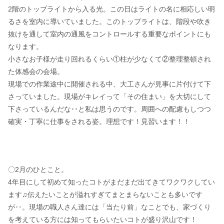
2階のトップライトから入る光。この日はライトの名に相応しい明
るさを室内に導いていました。このトップライトは、階段や吹き
抜けを通して室内の通風をコントロールする重要なポイントにも
なります。
小さなお子様が走り回れるくらい①柱が少なくて②整理整頓され
た体感会の会場。
現場での作業途中に開催される中、大工さんが見事に片付けて下
さっていました。現場がキレイって「その住まい」を大切にして
下さっているんだな･･と私は思うのです。周囲への配慮もしつつ
確実・丁寧に仕事をされる姿。理想です！見習います！！
〇2月のひとこと。
4年目にして初めて知ったコトがまだまだ出てきてワクワクしてい
ます♫伝えたいことが溢れすぎてまとまらないことも多いです
が‥。現場の職人さん達には「当たり前」なことでも、家づくり
を考えている方には知ってもらいたいコトが盛り沢山です！