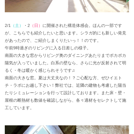
2/1
（土）
・2
（日）
に開催された構造体感会。ほんの一部です
が、こちらでも紹介したいと思います。シラガ的にも新しい発見
があったので、ご紹介しまくりたいっ！！のです。
午前9時過ぎのリビングに入る日差しの様子。
南面の大きな窓からリビング奥のダイニングあたりまでポカポカ
陽気が入っていました。白系の壁なら、さらに光が反射されて明
るく・冬は暖かく感じられそうです♫
南面の大きな窓。夏は大丈夫なの！？ご心配な方、ぜひイエト
チ・ラボにお越し下さい！弊社では、近隣の建物も考慮した陽当
たりシミュレーションを行って設計しております。また床・壁・
屋根の断熱材も数値を確認しながら、各々適材をセレクトして施
工しています。