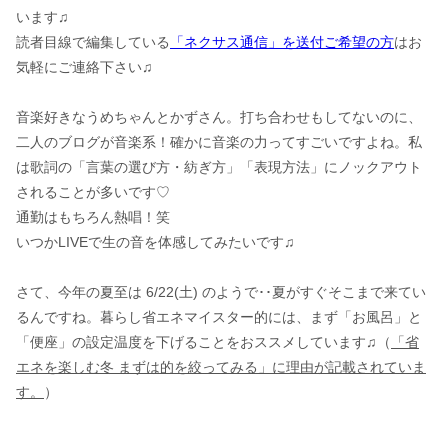
います♫
読者目線で編集している
「ネクサス通信」を送付ご希望の方
はお
気軽にご連絡下さい♫
音楽好きなうめちゃんとかずさん。打ち合わせもしてないのに、
二人のブログが音楽系！確かに音楽の力ってすごいですよね。私
は歌詞の「言葉の選び方・紡ぎ方」「表現方法」にノックアウト
されることが多いです♡
通勤はもちろん熱唱！笑
いつかLIVEで生の音を体感してみたいです♫
さて、今年の夏至は 6/22(土) のようで･･夏がすぐそこまで来てい
るんですね。暮らし省エネマイスター的には、まず「お風呂」と
「便座」の設定温度を下げることをおススメしています♫（
「省
エネを楽しむ冬 まずは的を絞ってみる」に理由が記載されていま
す。
）