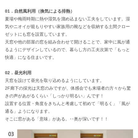
01．自然風利用（換気による排熱）
夏場や梅雨時期に熱や湿気を溜め込まない工夫をしています。湿
気やニオイが籠もりやすい家族用の靴などを収納する土間クロー
ゼットにも窓を設置しています。
天窓や他の部屋の窓を組み合わせて開けることで、家中に風が通
るようにデザインしているので、暮らし方の工夫次第で「もっと
快適」になる住まいです。
02．昼光利用
天窓を設けて昼光を取り込めるようにしています。
2F廊下の採光は天窓のみですが、体感会でも来場者の方々から驚
きの声があがるくらい「しっかり明るい」んです！
設置する位置・角度をきちんと考慮して初めて「明るく」「風が
通る」ようになります。
そこに窓がある「意味」がある。･･奥が深いです！！