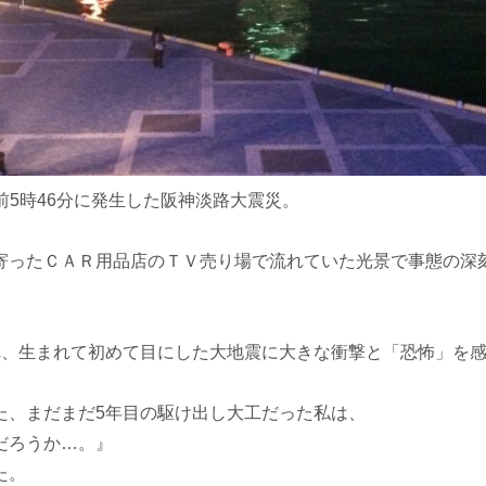
午前5時46分に発生した阪神淡路大震災。
寄ったＣＡＲ用品店のＴＶ売り場で流れていた光景で事態の深刻
。
れ、生まれて初めて目にした大地震に大きな衝撃と「恐怖」を
た、まだまだ5年目の駆け出し大工だった私は、
だろうか…。』
た。